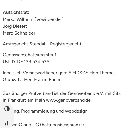
Aufsichtsrat:
Marko Wilhelm (Vorsitzender)
Jörg Diefert
Marc Schneider
Amtsgericht Stendal – Registergericht
Genossenschaftsregister 1
Ust.ID: DE 139 534 536
Inhaltlich Verantwortlicher gem 6 MDStV: Herr Thomas
Grunwitz, Herr Marian Baehr
Zuständiger Prüfverband ist der Genoverband e.V. mit Sitz
in Frankfurt am Main
www.genoverband.de
UMSCHALTEN AUF HOHE KONTRASTE
Hosting, Programmierung und Webdesign:
SCHRIFT VERGRÖSSERN
AltmarkCloud UG (haftungsbeschränkt)