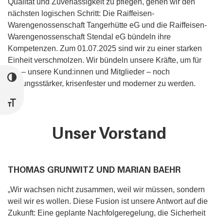
Qualität und Zuverlässigkeit zu pflegen, gehen wir den
nächsten logischen Schritt: Die Raiffeisen-
Warengenossenschaft Tangerhütte eG und die Raiffeisen-
Warengenossenschaft Stendal eG bündeln ihre
Kompetenzen. Zum 01.07.2025 sind wir zu einer starken
Einheit verschmolzen. Wir bündeln unsere Kräfte, um für
Sie – unsere Kund:innen und Mitglieder – noch
UMSCHALTEN AUF HOHE KONTRASTE
leistungsstärker, krisenfester und moderner zu werden.
SCHRIFT VERGRÖSSERN
Unser Vorstand
THOMAS GRUNWITZ UND MARIAN BAEHR
„Wir wachsen nicht zusammen, weil wir müssen, sondern
weil wir es wollen. Diese Fusion ist unsere Antwort auf die
Zukunft: Eine geplante Nachfolgeregelung, die Sicherheit