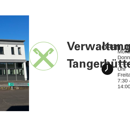
Verwaltun
ÖFFNUN
Mont
Donn
Tangerhütt
7:30 
Uhr
Freit
7:30 
14:0