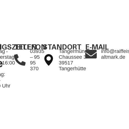
g
GSZEITEN
TELEFON
STANDORT
E-MAIL
ag -
03935
Tangermünder
info@raiffei
erstag:
– 95
Chaussee 3
altmark.de
e
- 16:00
95
39517
370
Tangerhütte
ag:
-
0 Uhr