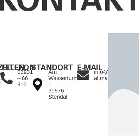
KONTAK
EITEN
TELEFON
STANDORT
E-MAIL
03931
Am
info@raiffeisen-
:
– 66
Wasserturm
altmark.de
0
910
1
39576
Stendal