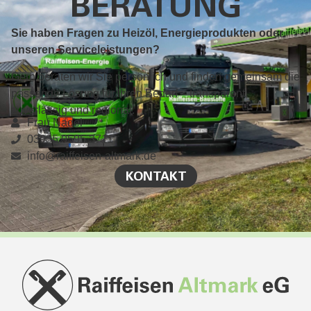
BERATUNG
Sie haben Fragen zu Heizöl, Energieprodukten oder
unseren Serviceleistungen?
Gern beraten wir Sie persönlich und finden gemeinsam die
passende Lösung für Ihren Bedarf – transparent,
zuverlässig und regional.
Frau Nagel
03935 9595 3711
info@raiffeisen-altmark.de
KONTAKT