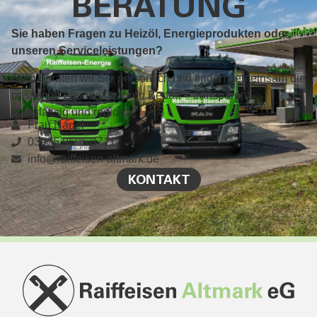
BERATUNG
Sie haben Fragen zu Heizöl, Energieprodukten oder
unseren Serviceleistungen?
Gern beraten wir Sie persönlich und finden gemeinsam die
passende Lösung für Ihren Bedarf – transparent,
zuverlässig und regional.
Frau Nagel
03935 9595 3711
info@raiffeisen-altmark.de
KONTAKT